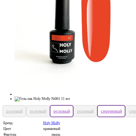
розовый
розовый
розовый
розовый
сиреневый
сир
Бренд
Holy Molly
Цвет
оранжевый
Фактура
эмаль