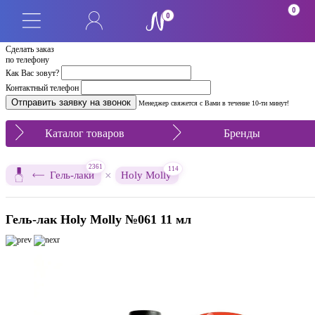
0
0
Сделать заказ
по телефону
Как Вас зовут?
Контактный телефон
Менеджер свяжется с Вами в течение 10-ти минут!
Каталог товаров
Бренды
2361
114
×
Гель-лаки
Holy Molly
Гель-лак Holy Molly №061 11 мл