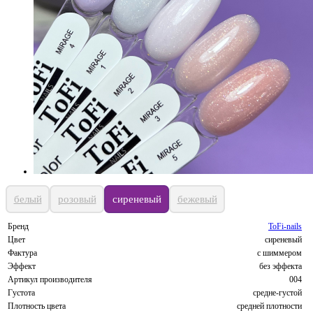
белый
розовый
сиреневый
бежевый
Бренд
ToFi-nails
Цвет
сиреневый
Фактура
с шиммером
Эффект
без эффекта
Артикул производителя
004
Густота
средне-густой
Плотность цвета
средней плотности