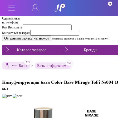
0
0
Сделать заказ
по телефону
Как Вас зовут?
Контактный телефон
Менеджер свяжется с Вами в течение 10-ти минут!
Каталог товаров
Бренды
513
157
×
Базы
Базы с эффектами
Камуфлирующая база Color Base Mirage ToFi №004 1
мл