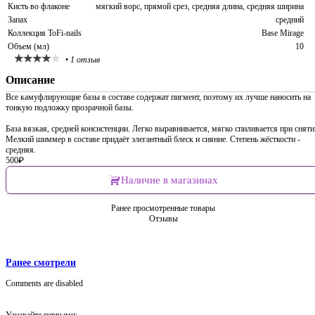
Кисть во флаконе
мягкий ворс, прямой срез, средняя длина, средняя ширина
Запах
средний
Коллекция ToFi-nails
Base Mirage
Объем (мл)
10
•
1 отзыв
Описание
Все камуфлирующие базы в составе содержат пигмент, поэтому их лучше наносить на
тонкую подложку прозрачной базы.
База вязкая, средней консистенции. Легко выравнивается, мягко спиливается при сняти
Мелкий шиммер в составе придаёт элегантный блеск и сияние. Степень жёсткости -
средняя.
500
₽
Наличие в магазинах
Ранее просмотренные товары
Отзывы
Ранее смотрели
Comments are disabled