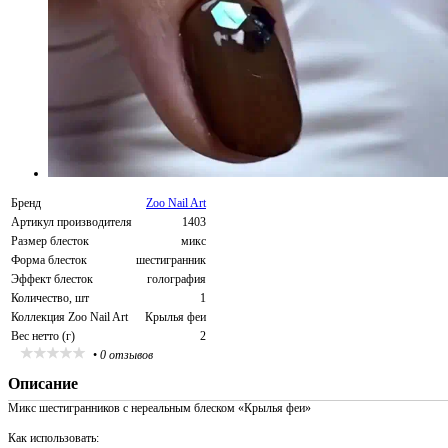
Бренд
Zoo Nail Art
Артикул производителя
1403
Размер блесток
микс
Форма блесток
шестигранник
Эффект блесток
голография
Количество, шт
1
Коллекция Zoo Nail Art
Крылья феи
Вес нетто (г)
2
•
0 отзывов
Описание
Микс шестигранников с нереальным блеском «Крылья феи»
Как использовать: