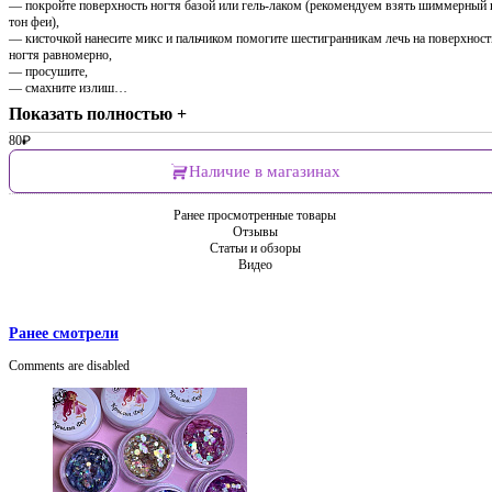
— покройте поверхность ногтя базой или гель-лаком (рекомендуем взять шиммерный 
тон феи),
— кисточкой нанесите микс и пальчиком помогите шестигранникам лечь на поверхност
ногтя равномерно,
— просушите,
— смахните излиш…
Показать полностью +
80
₽
Наличие в магазинах
Ранее просмотренные товары
Отзывы
Статьи и обзоры
Видео
Ранее смотрели
Comments are disabled