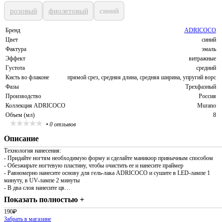
розовый
фиолетовый
синий
Бренд
ADRICOCO
Цвет
синий
Фактура
эмаль
Эффект
витражные
Густота
средний
Кисть во флаконе
прямой срез, средняя длина, средняя ширина, упругий ворс
Фазы
Трехфазный
Производство
Россия
Коллекция ADRICOCO
Murano
Объем (мл)
8
•
0 отзывов
Описание
Технология нанесения:
- Придайте ногтям необходимую форму и сделайте маникюр привычным способом
- Обезжирьте ногтевую пластину, чтобы очистить ее и нанесите праймер
- Равномерно нанесите основу для гель-лака ADRICOCO и сушите в LED-лампе 1
минуту, в UV-лампе 2 минуты
- В два слоя нанесите цв…
Показать полностью +
190
₽
Забрать в магазине