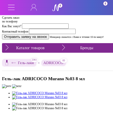
0
0
Сделать заказ
по телефону
Как Вас зовут?
Контактный телефон
Менеджер свяжется с Вами в течение 10-ти минут!
Каталог товаров
Бренды
2361
83
×
Гель-лаки
ADRICOCO
Гель-лак ADRICOCO Murano №03 8 мл