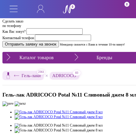
0
0
Сделать заказ
по телефону
Как Вас зовут?
Контактный телефон
Менеджер свяжется с Вами в течение 10-ти минут!
Каталог товаров
Бренды
2361
83
×
Гель-лаки
ADRICOCO
Гель-лак ADRICOCO Potal №11 Сливовый джем 8 м