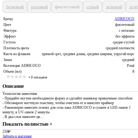
бежевый
розовый
фиолетовый
серый
зеленый
зел
Бренд
ADRICOCO
Цвет
фиолетовый
Фактура
с поталью
Эффект
без эффекта
Густота
средне-густой
Плотность цвета
средней плотности
Кисть во флаконе
прямой срез, средняя длина, средняя ширина, упругий ворс
Запах
средний
Коллекция ADRICOCO
Potal
Объем (мл)
8
•
0 отзывов
Описание
Технология нанесения:
- Придайте ногтям необходимую форму и сделайте маникюр привычным способом
- Обезжирьте ногтевую пластину, чтобы очистить ее и нанесите праймер
- Равномерно нанесите основу для гель-лака ADRICOCO и сушите в LED-лампе 1
минуту, в UV-лампе 2 минуты
- В два слоя нанесите цв…
Показать полностью +
218
₽
Забрать в магазине