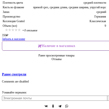
Плотность цвета
средней плотности
Кисть во флаконе
прямой срез, средняя длина, средняя ширина, упругий ворс
Запах
средний
Производство
Германия
Коллекция Grattol
Классическая
Объем (мл)
9
•
0 отзывов
350
₽
Забрать в магазине
Наличие в магазинах
Ранее просмотренные товары
Отзывы
Ранее смотрели
Comments are disabled
Узнавайте первыми: