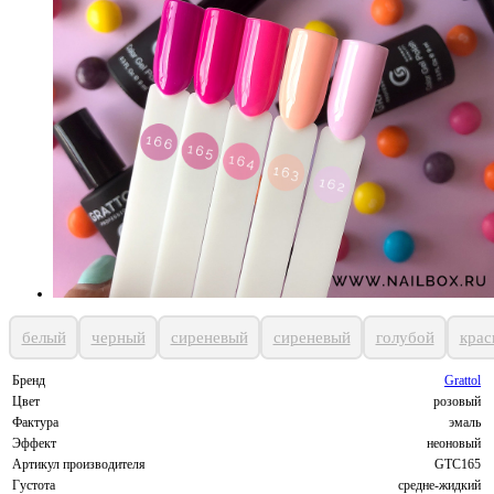
белый
черный
сиреневый
сиреневый
голубой
крас
Бренд
Grattol
Цвет
розовый
Фактура
эмаль
Эффект
неоновый
Артикул производителя
GTC165
Густота
средне-жидкий