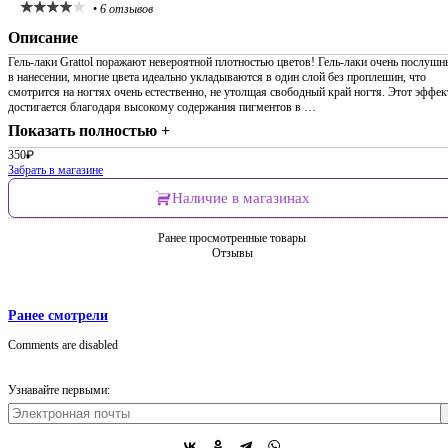
•
6 отзывов
Описание
Гель-лаки Grattol поражают невероятной плотностью цветов! Гель-лаки очень послушн
в нанесении, многие цвета идеально укладываются в один слой без проплешин, что
смотрится на ногтях очень естественно, не утолщая свободный край ногтя. Этот эффек
достигается благодаря высокому содержания пигментов в …
Показать полностью +
350
₽
Забрать в магазине
Наличие в магазинах
Ранее просмотренные товары
Отзывы
Ранее смотрели
Comments are disabled
Узнавайте первыми: