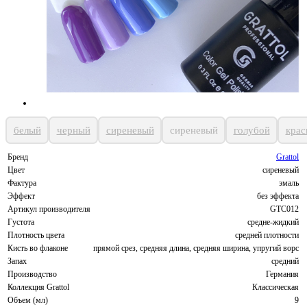
белый
черный
сиреневый
сиреневый
голубой
крас
Бренд
Grattol
Цвет
сиреневый
Фактура
эмаль
Эффект
без эффекта
Артикул производителя
GTC012
Густота
средне-жидкий
Плотность цвета
средней плотности
Кисть во флаконе
прямой срез, средняя длина, средняя ширина, упругий ворс
Запах
средний
Производство
Германия
Коллекция Grattol
Классическая
Объем (мл)
9