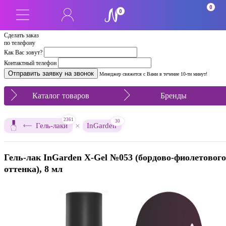
0
0
Сделать заказ
по телефону
Как Вас зовут?
Контактный телефон
Менеджер свяжется с Вами в течение 10-ти минут!
Каталог товаров
Бренды
2361
30
×
Гель-лаки
InGarden
Гель-лак InGarden X-Gel №053 (бордово-фиолетового
оттенка), 8 мл