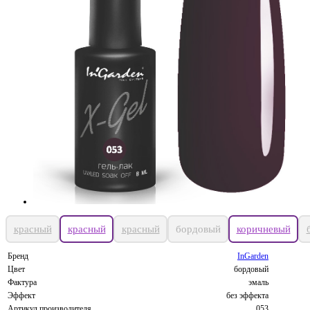
красный
красный
красный
бордовый
коричневый
Бренд
InGarden
Цвет
бордовый
Фактура
эмаль
Эффект
без эффекта
Артикул производителя
053