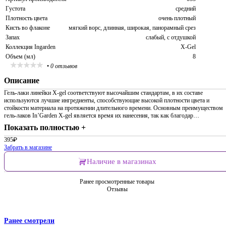
Густота
средний
Плотность цвета
очень плотный
Кисть во флаконе
мягкий ворс, длинная, широкая, панорамный срез
Запах
слабый, с отдушкой
Коллекция Ingarden
X-Gel
Объем (мл)
8
•
0 отзывов
Описание
Гель-лаки линейки X-gel соответствуют высочайшим стандартам, в их составе
используются лучшие ингредиенты, способствующие высокой плотности цвета и
стойкости материала на протяжении длительного времени. Основным преимуществом
гель-лаков In’Garden X-gel является время их нанесения, так как благодар…
Показать полностью +
395
₽
Забрать в магазине
Наличие в магазинах
Ранее просмотренные товары
Отзывы
Ранее смотрели