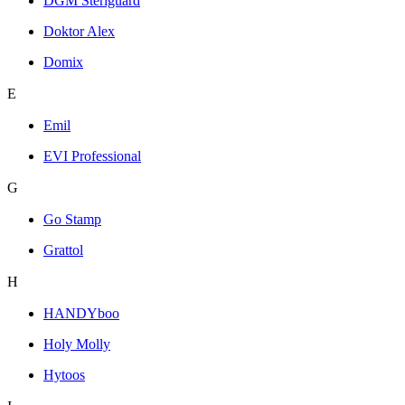
DGM Steriguard
Doktor Alex
Domix
E
Emil
EVI Professional
G
Go Stamp
Grattol
H
HANDYboo
Holy Molly
Hytoos