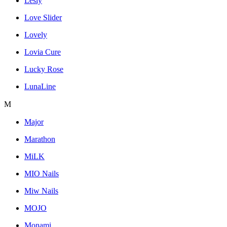
Lesly
Love Slider
Lovely
Lovia Cure
Lucky Rose
LunaLine
M
Major
Marathon
MiLK
MIO Nails
Miw Nails
MOJO
Monami