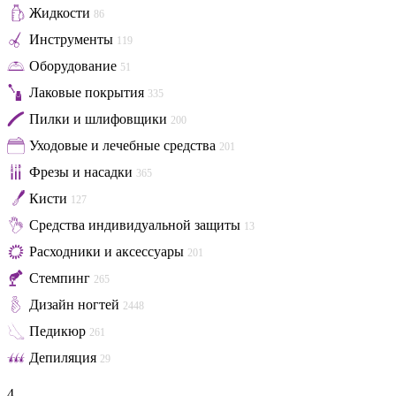
Жидкости
86
Инструменты
119
Оборудование
51
Лаковые покрытия
335
Пилки и шлифовщики
200
Уходовые и лечебные средства
201
Фрезы и насадки
365
Кисти
127
Средства индивидуальной защиты
13
Расходники и аксессуары
201
Стемпинг
265
Дизайн ногтей
2448
Педикюр
261
Депиляция
29
4