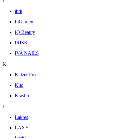
I
ibdi
InGarden
IQ Beauty
IRISK
IVA NAILS
K
Kaizer Pro
Klio
Krashu
L
Lakres
LAXY