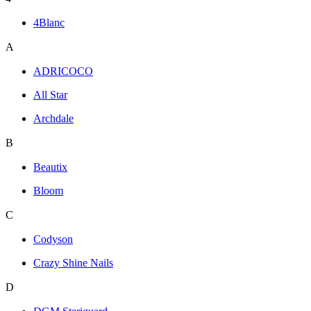
4Blanc
A
ADRICOCO
All Star
Archdale
B
Beautix
Bloom
C
Codyson
Crazy Shine Nails
D