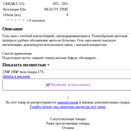
СКИДКА %%
10% - 20%
Коллекция Klio
BEAUTY TIME
Объем (мл)
8
•
0 отзывов
Описание
Гель-лаки с плотной консистенцией, самовыравнивающиеся. Разнообразная цветовая
палитра и удобное обозначение цвета на бутыльке. Гель лаки имеют высокую
пигментацию, рекомендуем использовать лампу с высокой мощностью.
Способ применения:
Подготовьте ногти: снимите глянец мягким бафом, обезжирьте, …
Показать полностью +
239
₽
290
₽
твоя скидка 17%
Забрать в магазине
Наличие в магазинах
ℹ
На этот товар не распространяется
накопительная
и никакие дополнительные скидки.
Узнайте почему мы запретили скидки на этот товар.
Сопутствующие товары
Ранее просмотренные товары
Отзывы