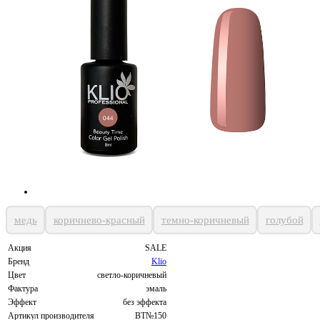
медь
коричнево-красный
темно-коричневый
голубой
Акция
SALE
Бренд
Klio
Цвет
светло-коричневый
Фактура
эмаль
Эффект
без эффекта
Артикул производителя
BT№150