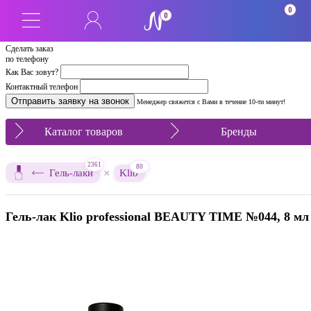
SALE
0
0
Сделать заказ
по телефону
Как Вас зовут?
Контактный телефон
Менеджер свяжется с Вами в течение 10-ти минут!
Каталог товаров
Бренды
2361
80
×
Гель-лаки
Klio
Гель-лак Klio professional BEAUTY TIME №044, 8 мл