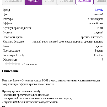
оранжевый
желтый
синий
розовый
зеленый
синий
Бренд
Lovely
Цвет
желтый
Фактура
с шиммером
Эффект
кошачий глаз
Артикул производителя
FC01
Густота
средний
Плотность цвета
средней плотности
Кисть во флаконе
мягкий ворс, прямой срез, средняя длина, средняя ширина
Запах
средний
Производство
Россия
Коллекция Lovely
Fire Cat
Объем (мл)
7
•
0 отзывов
Описание
Гель-лак Lovely Огненная кошка FC01 с мелкими магнитными частицами создает
потрясающий эффект яркого пламени огня.
Преимущества гель-лака Lovely:
- коллекция представлена в 6 оттенках;
- мерцающий гель-лак с мелкими магнитными частицами;
- глубокий 9D-блик позволяет создавать множ…