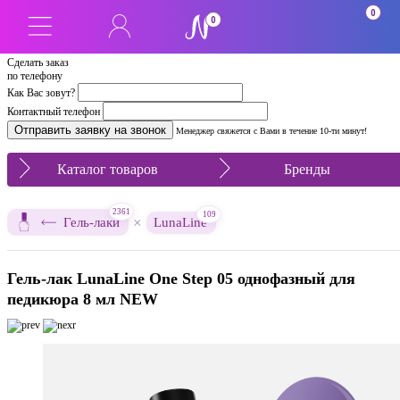
0
0
Сделать заказ
по телефону
Как Вас зовут?
Контактный телефон
Менеджер свяжется с Вами в течение 10-ти минут!
Каталог товаров
Бренды
2361
109
×
Гель-лаки
LunaLine
Гель-лак LunaLine One Step 05 однофазный для
педикюра 8 мл NEW