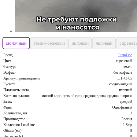
молочный
темно-бежевый
лиловый
лиловый
сиренев
Бренд
LunaLine
Цвет
сиреневый
Фактура
эмаль
Эффект
без эффекта
Артикул производителя
L.1-43-05
Густота
средне-жидкий
Плотность цвета
плотный
Кисть во флаконе
мягкий ворс, прямой срез, средняя длина, средняя ширина
Запах
средний
Фазы
Однофазный
Количество, шт
1
Производство
Россия
Коллекция LunaLine
1 Step
Объем (мл)
8
Вес нетто (г)
8