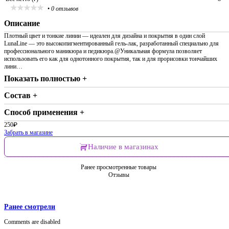
•
0 отзывов
Описание
Плотный цвет и тонкие линии — идеален для дизайна и покрытия в один слой
LunaLine — это высокопигментированный гель-лак, разработанный специально для
профессионального маникюра и педикюра.@Уникальная формула позволяет
использовать его как для однотонного покрытия, так и для прорисовки тончайших
лини…
Показать полностью +
Состав +
Способ применения +
250
₽
Забрать в магазине
Наличие в магазинах
Ранее просмотренные товары
Отзывы
Ранее смотрели
Comments are disabled