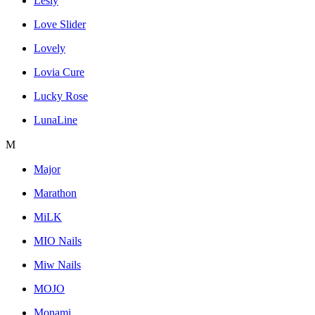
Lesly
Love Slider
Lovely
Lovia Cure
Lucky Rose
LunaLine
M
Major
Marathon
MiLK
MIO Nails
Miw Nails
MOJO
Monami