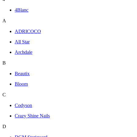
4Blanc
A
ADRICOCO
All Star
Archdale
B
Beautix
Bloom
C
Codyson
Crazy Shine Nails
D