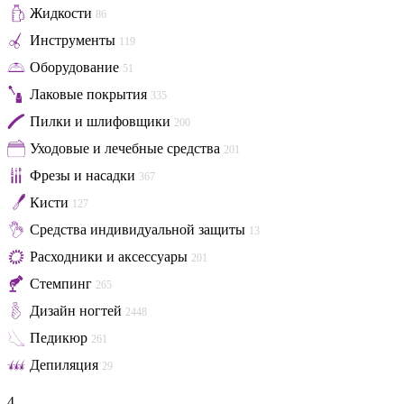
Жидкости
86
Инструменты
119
Оборудование
51
Лаковые покрытия
335
Пилки и шлифовщики
200
Уходовые и лечебные средства
201
Фрезы и насадки
367
Кисти
127
Средства индивидуальной защиты
13
Расходники и аксессуары
201
Стемпинг
265
Дизайн ногтей
2448
Педикюр
261
Депиляция
29
4