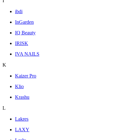
I
ibdi
InGarden
IQ Beauty
IRISK
IVA NAILS
K
Kaizer Pro
Klio
Krashu
L
Lakres
LAXY