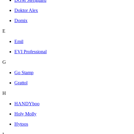
DGM Steriguard
Doktor Alex
Domix
E
Emil
EVI Professional
G
Go Stamp
Grattol
H
HANDYboo
Holy Molly
Hytoos