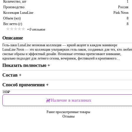
Количество, шт
1
Производство
Россия
Коллекция LunaLine
Pink Neon
Объем (мл)
8
Вес нетто (г)
8
•
0 отзывов
Описание
Гель-лаки LunaLine неоновая коллекция — яркий акцент в каждом маникюре
LunaLine Neon — это коллекция ультраярких гель-лаков, созданных для тех, кто люби
смелые образы и эффектный дизайн. Неоновые оттенки притягивают внимание,
идеально подходят для летнего сезона, вечеринок, фестивалей и креативного…
Показать полностью +
Состав +
Способ применения +
160
₽
Наличие в магазинах
Ранее просмотренные товары
Отзывы