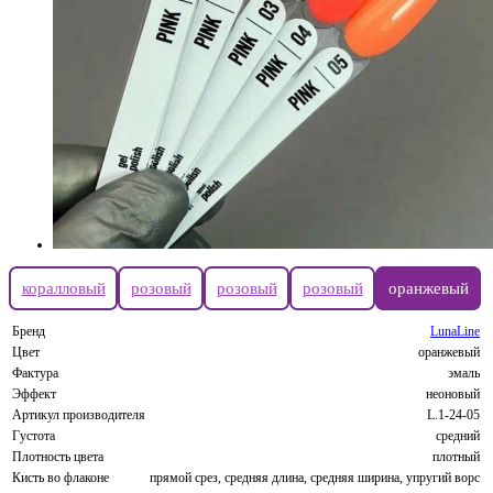
коралловый
розовый
розовый
розовый
оранжевый
Бренд
LunaLine
Цвет
оранжевый
Фактура
эмаль
Эффект
неоновый
Артикул производителя
L.1-24-05
Густота
средний
Плотность цвета
плотный
Кисть во флаконе
прямой срез, средняя длина, средняя ширина, упругий ворс