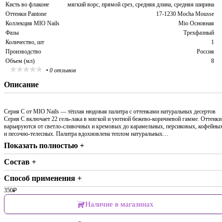
Кисть во флаконе
мягкий ворс, прямой срез, средняя длина, средняя ширина
Оттенки Pantone
17-1230 Mocha Mousse
Коллекция MIO Nails
Mio Основная
Фазы
Трехфазный
Количество, шт
1
Производство
Россия
Объем (мл)
8
•
0 отзывов
Описание
Серия C от MIO Nails — тёплая нюдовая палитра с оттенками натуральных десертов
Серия C включает 22 гель-лака в мягкой и уютной бежево-коричневой гамме. Оттенки
варьируются от светло-сливочных и кремовых до карамельных, персиковых, кофейны
и песочно-телесных. Палитра вдохновлена теплом натуральных…
Показать полностью +
Состав +
Способ применения +
350
₽
Наличие в магазинах