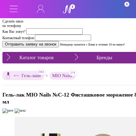
0
0
Сделать заказ
по телефону
Как Вас зовут?
Контактный телефон
Менеджер свяжется с Вами в течение 10-ти минут!
Каталог товаров
Бренды
2361
274
×
Гель-лаки
MIO Nails
Гель-лак MIO Nails №C-12 Фисташковое мороженое 
мл