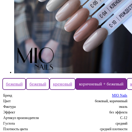
бежевый
бежевый
кремовый
коричневый + бежевый
Бренд
MIO Nails
Цвет
бежевый, коричневый
Фактура
эмаль
Эффект
без эффекта
Артикул производителя
C-12
Густота
средний
Плотность цвета
средней плотности