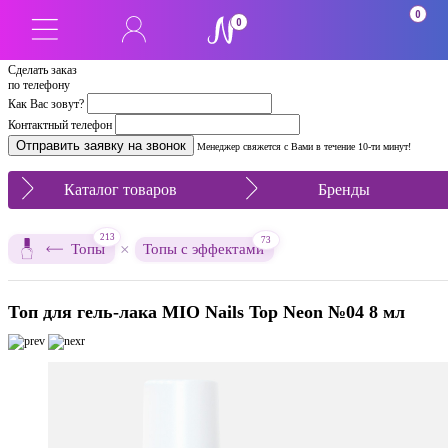
0
0
Сделать заказ
по телефону
Как Вас зовут?
Контактный телефон
Менеджер свяжется с Вами в течение 10-ти минут!
Каталог товаров
Бренды
213
73
×
Топы
Топы с эффектами
Топ для гель-лака MIO Nails Top Neon №04 8 мл