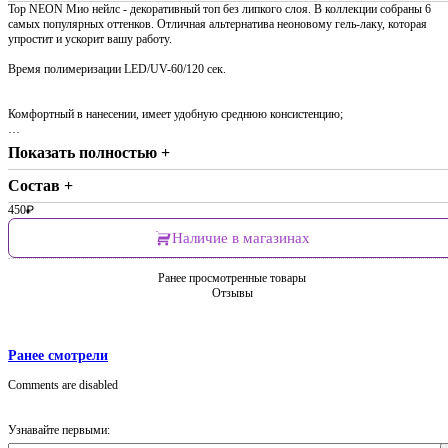
Top NEON Мио нейлс - декоративный топ без липкого слоя. В коллекции собраны 6
самых популярных оттенков. Отличная альтернатива неоновому гель-лаку, которая
упростит и ускорит вашу работу.
Время полимеризации LED/UV-60/120 сек.
Комфортный в нанесении, имеет удобную среднюю консистенцию;
…
Показать полностью +
Состав +
450
₽
Наличие в магазинах
Ранее просмотренные товары
Отзывы
Ранее смотрели
Comments are disabled
Узнавайте первыми: