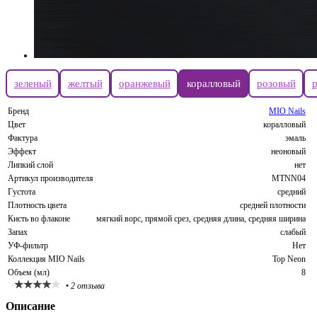
зеленый
желтый
оранжевый
коралловый
розовый
Бренд
MIO Nails
Цвет
коралловый
Фактура
эмаль
Эффект
неоновый
Липкий слой
нет
Артикул производителя
MTNN04
Густота
средний
Плотность цвета
средней плотности
Кисть во флаконе
мягкий ворс, прямой срез, средняя длина, средняя ширина
Запах
слабый
УФ-фильтр
Нет
Коллекция MIO Nails
Top Neon
Объем (мл)
8
•
2 отзыва
Описание