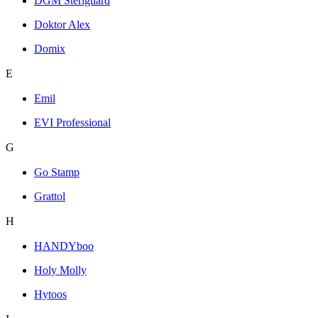
DGM Steriguard
Doktor Alex
Domix
E
Emil
EVI Professional
G
Go Stamp
Grattol
H
HANDYboo
Holy Molly
Hytoos