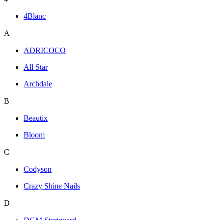
4Blanc
A
ADRICOCO
All Star
Archdale
B
Beautix
Bloom
C
Codyson
Crazy Shine Nails
D