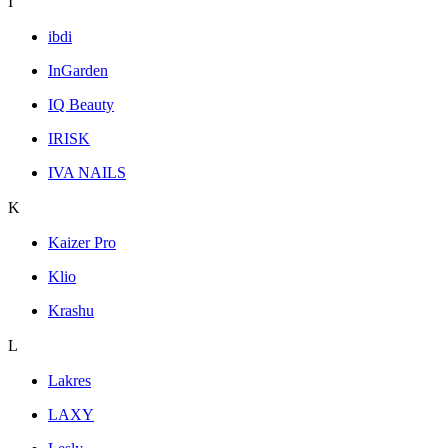
I
ibdi
InGarden
IQ Beauty
IRISK
IVA NAILS
K
Kaizer Pro
Klio
Krashu
L
Lakres
LAXY