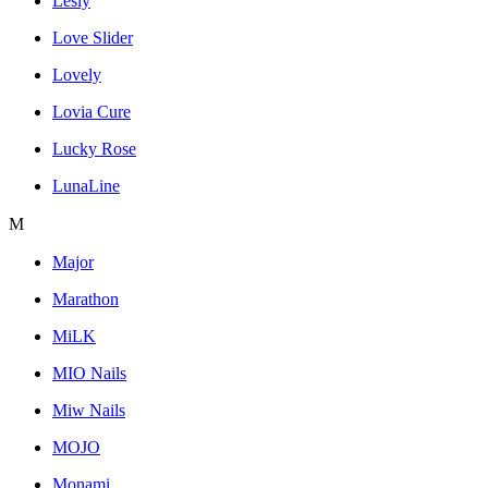
Lesly
Love Slider
Lovely
Lovia Cure
Lucky Rose
LunaLine
M
Major
Marathon
MiLK
MIO Nails
Miw Nails
MOJO
Monami