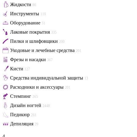
Жидкости
86
Инструменты
119
Оборудование
51
Лаковые покрытия
335
Пилки и шлифовщики
200
Уходовые и лечебные средства
201
Фрезы и насадки
367
Кисти
127
Средства индивидуальной защиты
13
Расходники и аксессуары
201
Стемпинг
265
Дизайн ногтей
2448
Педикюр
261
Депиляция
29
4