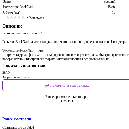
Запах
средний
Коллекция RockNail
Basic
Объем (мл)
10
•
0 отзывов
Описание
Гель-лак ежевичного цвета!
Гель-лак RockNail идеален как для новичков, так и для профессионалов nail-индустрии.
Технологии RockNail — это:
— архитектурная формула — комфортная консистенция гель-лака быстро сцепляется с
поверхностью и выстраивает форму ногтевой пластины без растеканий на …
Показать полностью +
380
₽
Забрать в магазине
Наличие в магазинах
Ранее просмотренные товары
Отзывы
Ранее смотрели
Comments are disabled