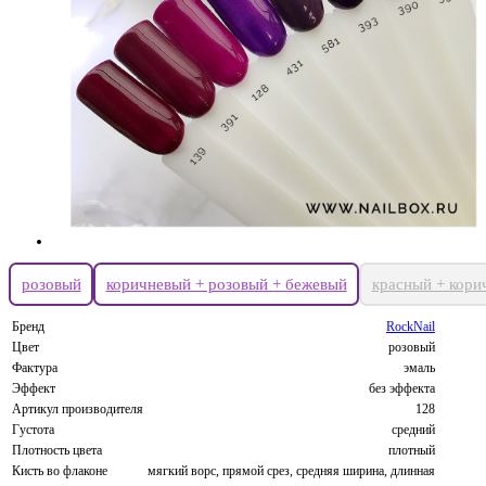
розовый
коричневый + розовый + бежевый
красный + кори
Бренд
RockNail
Цвет
розовый
Фактура
эмаль
Эффект
без эффекта
Артикул производителя
128
Густота
средний
Плотность цвета
плотный
Кисть во флаконе
мягкий ворс, прямой срез, средняя ширина, длинная