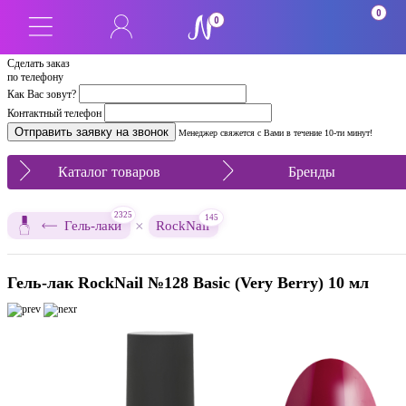
0
0
Сделать заказ
по телефону
Как Вас зовут?
Контактный телефон
Менеджер свяжется с Вами в течение 10-ти минут!
Каталог товаров
Бренды
2325
145
×
Гель-лаки
RockNail
Гель-лак RockNail №128 Basic (Very Berry) 10 мл