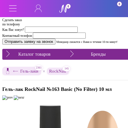
0
0
Сделать заказ
по телефону
Как Вас зовут?
Контактный телефон
Менеджер свяжется с Вами в течение 10-ти минут!
Каталог товаров
Бренды
2361
145
×
Гель-лаки
RockNail
Гель-лак RockNail №163 Basic (No Filter) 10 мл