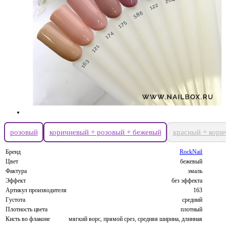
розовый
коричневый + розовый + бежевый
красный + кори
Бренд
RockNail
Цвет
бежевый
Фактура
эмаль
Эффект
без эффекта
Артикул производителя
163
Густота
средний
Плотность цвета
плотный
Кисть во флаконе
мягкий ворс, прямой срез, средняя ширина, длинная