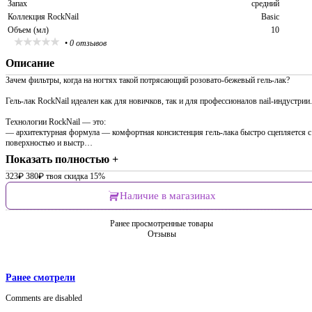
Запах
средний
Коллекция RockNail
Basic
Объем (мл)
10
•
0 отзывов
Описание
Зачем фильтры, когда на ногтях такой потрясающий розовато-бежевый гель-лак?
Гель-лак RockNail идеален как для новичков, так и для профессионалов nail-индустрии.
Технологии RockNail — это:
— архитектурная формула — комфортная консистенция гель-лака быстро сцепляется с
поверхностью и выстр…
Показать полностью +
323
₽
380
₽
твоя скидка 15%
Наличие в магазинах
Ранее просмотренные товары
Отзывы
Ранее смотрели
Comments are disabled