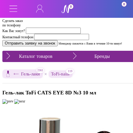
0
0
Сделать заказ
по телефону
Как Вас зовут?
Контактный телефон
Менеджер свяжется с Вами в течение 10-ти минут!
Каталог товаров
Бренды
2361
119
×
Гель-лаки
ToFi-nails
Гель-лак ToFi CATS EYE 8D №3 10 мл