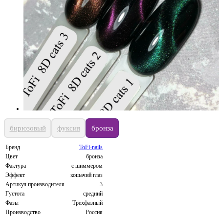
бирюзовый
фуксия
бронза
Бренд
ToFi-nails
Цвет
бронза
Фактура
с шиммером
Эффект
кошачий глаз
Артикул производителя
3
Густота
средний
Фазы
Трехфазный
Производство
Россия