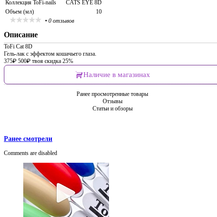
Коллекция ToFi-nails
CATS EYE 8D
Объем (мл)
10
•
0 отзывов
Описание
ToFi Сat 8D
Гель-лак с эффектом кошачьего глаза.
375
₽
500
₽
твоя скидка 25%
Наличие в магазинах
Ранее просмотренные товары
Отзывы
Статьи и обзоры
Ранее смотрели
Comments are disabled