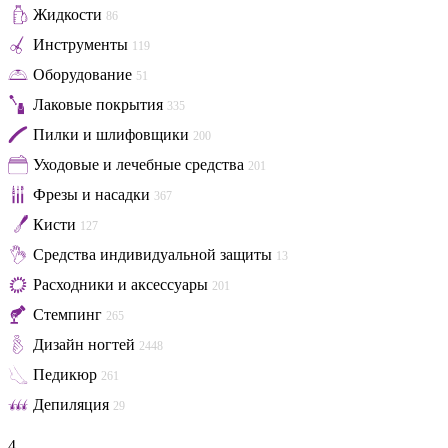
Жидкости
86
Инструменты
119
Оборудование
51
Лаковые покрытия
335
Пилки и шлифовщики
200
Уходовые и лечебные средства
201
Фрезы и насадки
367
Кисти
127
Средства индивидуальной защиты
13
Расходники и аксессуары
201
Стемпинг
265
Дизайн ногтей
2448
Педикюр
261
Депиляция
29
4