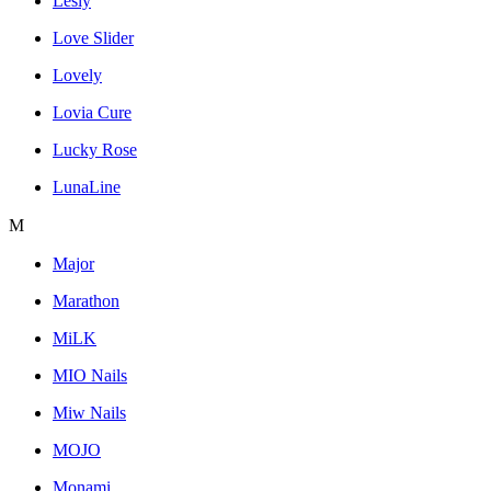
Lesly
Love Slider
Lovely
Lovia Cure
Lucky Rose
LunaLine
M
Major
Marathon
MiLK
MIO Nails
Miw Nails
MOJO
Monami