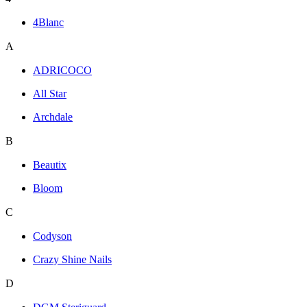
4Blanc
A
ADRICOCO
All Star
Archdale
B
Beautix
Bloom
C
Codyson
Crazy Shine Nails
D