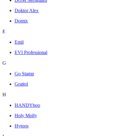
DGM Steriguard
Doktor Alex
Domix
E
Emil
EVI Professional
G
Go Stamp
Grattol
H
HANDYboo
Holy Molly
Hytoos