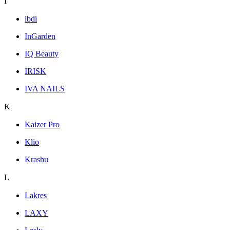
I
ibdi
InGarden
IQ Beauty
IRISK
IVA NAILS
K
Kaizer Pro
Klio
Krashu
L
Lakres
LAXY