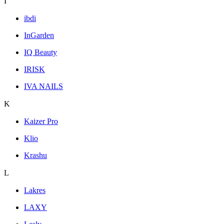
I
ibdi
InGarden
IQ Beauty
IRISK
IVA NAILS
K
Kaizer Pro
Klio
Krashu
L
Lakres
LAXY