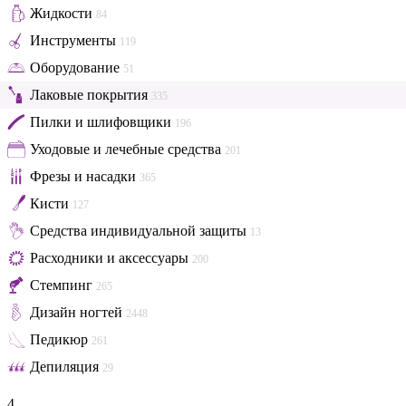
Жидкости
84
Инструменты
119
Оборудование
51
Лаковые покрытия
335
Пилки и шлифовщики
196
Уходовые и лечебные средства
201
Фрезы и насадки
365
Кисти
127
Средства индивидуальной защиты
13
Расходники и аксессуары
200
Стемпинг
265
Дизайн ногтей
2448
Педикюр
261
Депиляция
29
4