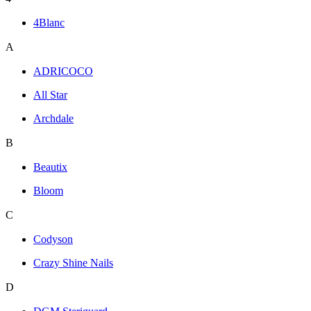
4Blanc
A
ADRICOCO
All Star
Archdale
B
Beautix
Bloom
C
Codyson
Crazy Shine Nails
D