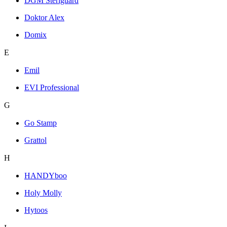
DGM Steriguard
Doktor Alex
Domix
E
Emil
EVI Professional
G
Go Stamp
Grattol
H
HANDYboo
Holy Molly
Hytoos