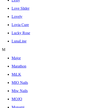
Lesly
Love Slider
Lovely
Lovia Cure
Lucky Rose
LunaLine
M
Major
Marathon
MiLK
MIO Nails
Miw Nails
MOJO
Monami