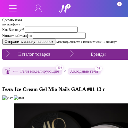
0
0
Сделать заказ
по телефону
Как Вас зовут?
Контактный телефон
Менеджер свяжется с Вами в течение 10-ти минут!
Каталог товаров
Бренды
630
76
×
Гели моделирующие
Холодные гели
Гель Ice Cream Gel Mio Nails GALA #01 13 г