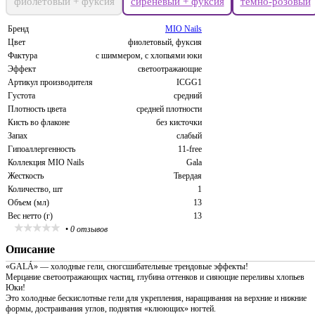
фиолетовый + фуксия
сиреневый + фуксия
темно-розовый
Бренд
MIO Nails
Цвет
фиолетовый, фуксия
Фактура
с шиммером, с хлопьями юки
Эффект
светоотражающие
Артикул производителя
ICGG1
Густота
средний
Плотность цвета
средней плотности
Кисть во флаконе
без кисточки
Запах
слабый
Гипоаллергенность
11-free
Коллекция MIO Nails
Gala
Жесткость
Твердая
Количество, шт
1
Объем (мл)
13
Вес нетто (г)
13
•
0 отзывов
Описание
«GALÁ» — холодные гели, сногсшибательные трендовые эффекты!
Мерцание светоотражающих частиц, глубина оттенков и сияющие переливы хлопьев
Юки!
Это холодные бескислотные гели для укрепления, наращивания на верхние и нижние
формы, достраивания углов, поднятия «клюющих» ногтей.