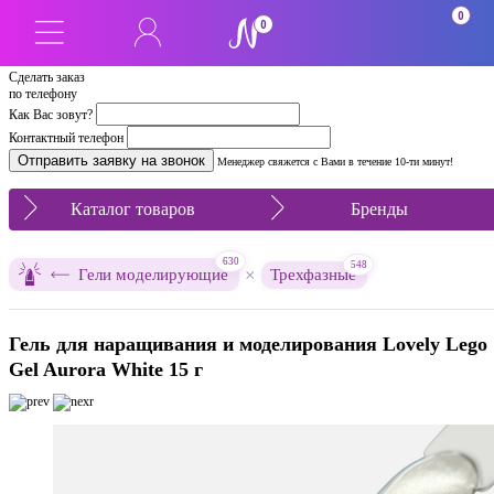
0
0
Сделать заказ
по телефону
Как Вас зовут?
Контактный телефон
Менеджер свяжется с Вами в течение 10-ти минут!
Каталог товаров
Бренды
630
548
×
Гели моделирующие
Трехфазные
Гель для наращивания и моделирования Lovely Lego
Gel Aurora White 15 г