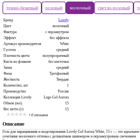
темно-бежевый
розовый
молочный
светло-розовый
т
Бренд
Lovely
Цвет
молочный
Фактура
с перламутром
Эффект
без эффекта
Артикул производителя
White
Густота
средний
Плотность цвета
полупрозрачный
Кисть во флаконе
без кисточки
Запах
средний
Фазы
Трехфазный
Жесткость
Твердая
Количество, шт
1
Производство
Россия
Коллекция Lovely
Lego Gel Aurora
Объем (мл)
15
Вес нетто (г)
15
•
0 отзывов
Описание
Гель для наращивания и моделирования Lovely Gel Aurora White, 15 г — это идеальное
сочетание молочного оттенка с деликатным шиммером и перламутровым свечением.