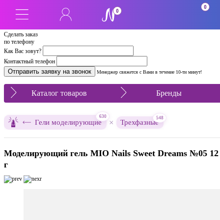
0
0
Сделать заказ
по телефону
Как Вас зовут?
Контактный телефон
Менеджер свяжется с Вами в течение 10-ти минут!
Каталог товаров
Бренды
630
548
×
Гели моделирующие
Трехфазные
Моделирующий гель MIO Nails Sweet Dreams №05 12
г