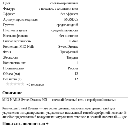
Цвет
светло-коричневый
Фактура
с поталью, с хлопьями юки
Эффект
без эффекта
Артикул производителя
MGSD05
Густота
средне-жидкий
Плотность цвета
средней плотности
Кисть во флаконе
без кисточки
Гипоаллергенность
11-free
Коллекция MIO Nails
Sweet Dreams
Фазы
Трехфазный
Жесткость
Твердая
Количество, шт
1
Производство
Россия
Объем (мл)
12
Вес нетто (г)
12
•
0 отзывов
Описание
MIO NAILS Sweet Dreams #05 — светлый бежевый гель с серебряной поталью
Коллекция Sweet Dreams — это серия цветных низкотемпературных гелей для
укрепления и моделирования, украшенных изысканной тонкой серебряной поталью. В
линейке представлено 6 воздушных натуральных оттенков и нежный молочный — ид
Показать полностью +