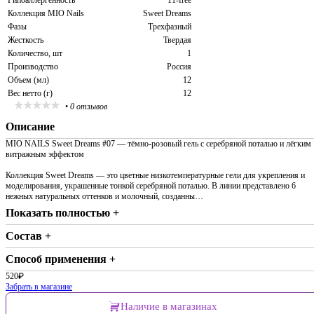
Гипоаллергенность
11-free
Коллекция MIO Nails
Sweet Dreams
Фазы
Трехфазный
Жесткость
Твердая
Количество, шт
1
Производство
Россия
Объем (мл)
12
Вес нетто (г)
12
•
0 отзывов
Описание
MIO NAILS Sweet Dreams #07 — тёмно-розовый гель с серебряной поталью и лёгким
витражным эффектом
Коллекция Sweet Dreams — это цветные низкотемпературные гели для укрепления и
моделирования, украшенные тонкой серебряной поталью. В линии представлено 6
нежных натуральных оттенков и молочный, созданны…
Показать полностью +
Состав +
Способ применения +
520
₽
Забрать в магазине
Наличие в магазинах