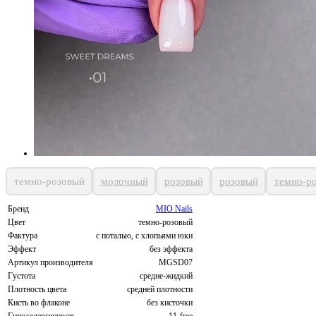
темно-розовый
молочный
розовый
розовый
темно-р
Бренд
MIO Nails
Цвет
темно-розовый
Фактура
с поталью, с хлопьями юки
Эффект
без эффекта
Артикул производителя
MGSD07
Густота
средне-жидкий
Плотность цвета
средней плотности
Кисть во флаконе
без кисточки