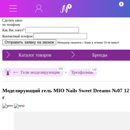
0
0
Сделать заказ
по телефону
Как Вас зовут?
Контактный телефон
Менеджер свяжется с Вами в течение 10-ти минут!
Каталог товаров
Бренды
630
548
×
Гели моделирующие
Трехфазные
Моделирующий гель MIO Nails Sweet Dreams №07 12
г