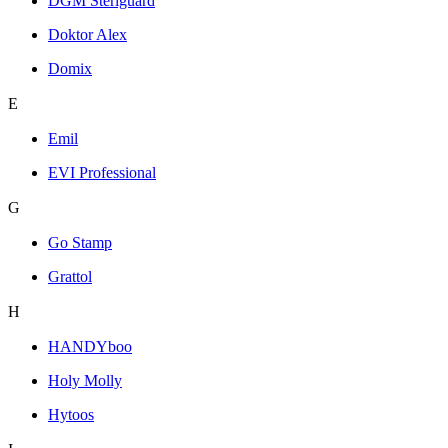
DGM Steriguard
Doktor Alex
Domix
E
Emil
EVI Professional
G
Go Stamp
Grattol
H
HANDYboo
Holy Molly
Hytoos