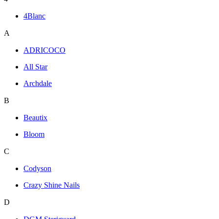
4Blanc
A
ADRICOCO
All Star
Archdale
B
Beautix
Bloom
C
Codyson
Crazy Shine Nails
D