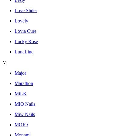
Lesly
Love Slider
Lovely
Lovia Cure
Lucky Rose
LunaLine
M
Major
Marathon
MiLK
MIO Nails
Miw Nails
MOJO
Monami