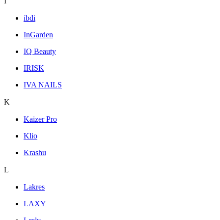
I
ibdi
InGarden
IQ Beauty
IRISK
IVA NAILS
K
Kaizer Pro
Klio
Krashu
L
Lakres
LAXY