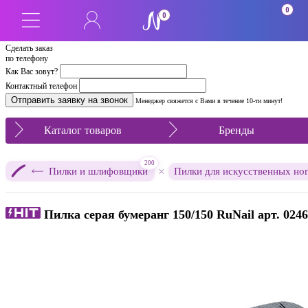
0
0
Сделать заказ
по телефону
Как Вас зовут?
Контактный телефон
Менеджер свяжется с Вами в течение 10-ти минут!
Каталог товаров
Бренды
200
×
Пилки и шлифовщики
Пилки для искусственных но
Пилка серая бумеранг 150/150 RuNail арт. 0246