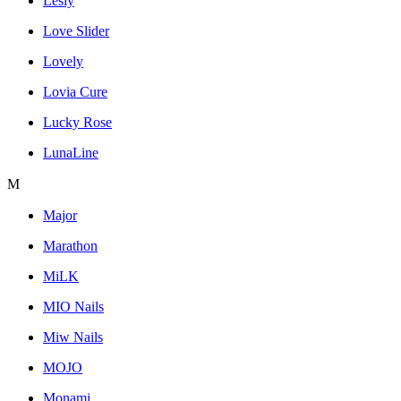
Lesly
Love Slider
Lovely
Lovia Cure
Lucky Rose
LunaLine
M
Major
Marathon
MiLK
MIO Nails
Miw Nails
MOJO
Monami