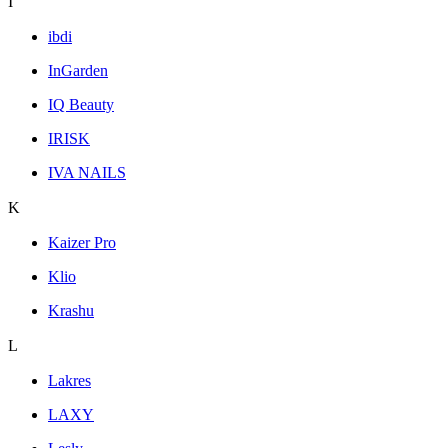
I
ibdi
InGarden
IQ Beauty
IRISK
IVA NAILS
K
Kaizer Pro
Klio
Krashu
L
Lakres
LAXY