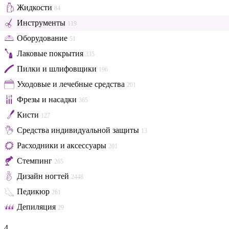
Жидкости
84
Инструменты
119
Оборудование
51
Лаковые покрытия
335
Пилки и шлифовщики
196
Уходовые и лечебные средства
201
Фрезы и насадки
365
Кисти
127
Средства индивидуальной защиты
13
Расходники и аксессуары
201
Стемпинг
265
Дизайн ногтей
2448
Педикюр
261
Депиляция
29
4