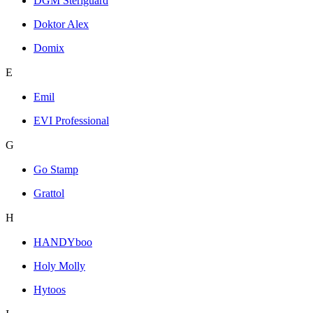
DGM Steriguard
Doktor Alex
Domix
E
Emil
EVI Professional
G
Go Stamp
Grattol
H
HANDYboo
Holy Molly
Hytoos