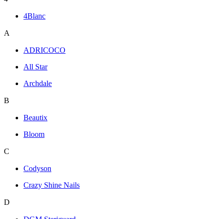
4Blanc
A
ADRICOCO
All Star
Archdale
B
Beautix
Bloom
C
Codyson
Crazy Shine Nails
D