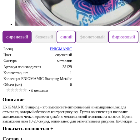
сиреневый
бежевый
синий
фиолетовый
бирюзовый
Бренд
ENIGMANIC
Цвет
сиреневый
Фактура
металлик
Артикул производителя
38129
Количество, шт
1
Коллекция ENIGMAMIC
Stamping Metallic
Объем (мл)
6
•
0 отзывов
Описание
ENIGMANIC Stamping - это высокопигментированный и насыщенный лак для
стемпинга, который обеспечит контраст рисунку. Густая консистенция позволит
максимально четко перенести дизайн с металлической пластины на ноготок. Время
высыхания лака 10-20 секунд, оптимально для отпечатывания рисунка. Коллекция …
Показать полностью +
Состав +