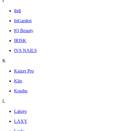
I
ibdi
InGarden
IQ Beauty
IRISK
IVA NAILS
K
Kaizer Pro
Klio
Krashu
L
Lakres
LAXY