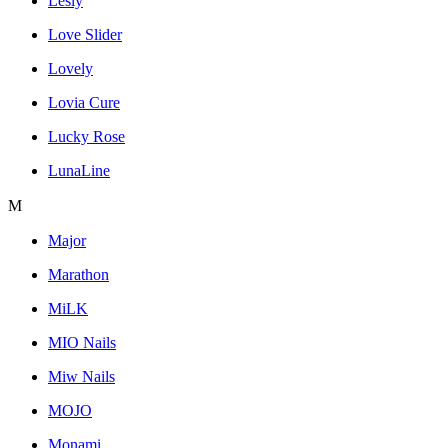
Lesly
Love Slider
Lovely
Lovia Cure
Lucky Rose
LunaLine
M
Major
Marathon
MiLK
MIO Nails
Miw Nails
MOJO
Monami