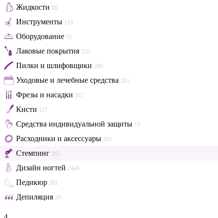
Жидкости
86
Инструменты
119
Оборудование
51
Лаковые покрытия
335
Пилки и шлифовщики
200
Уходовые и лечебные средства
201
Фрезы и насадки
367
Кисти
127
Средства индивидуальной защиты
13
Расходники и аксессуары
201
Стемпинг
265
Дизайн ногтей
2448
Педикюр
261
Депиляция
29
4