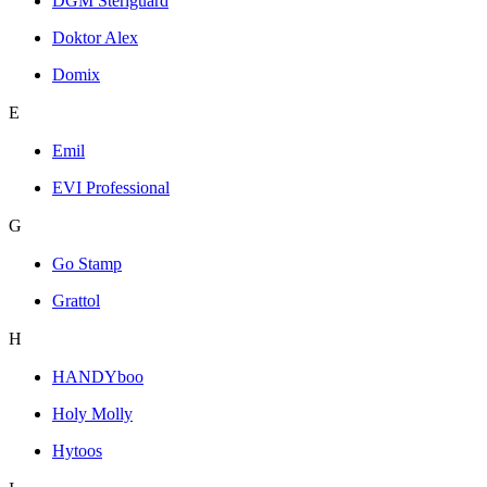
DGM Steriguard
Doktor Alex
Domix
E
Emil
EVI Professional
G
Go Stamp
Grattol
H
HANDYboo
Holy Molly
Hytoos