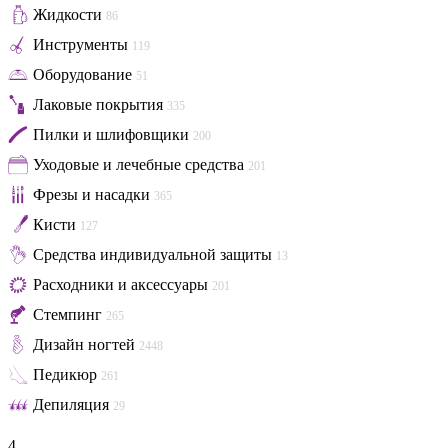
Жидкости
86
Инструменты
119
Оборудование
51
Лаковые покрытия
335
Пилки и шлифовщики
200
Уходовые и лечебные средства
201
Фрезы и насадки
365
Кисти
127
Средства индивидуальной защиты
13
Расходники и аксессуары
201
Стемпинг
265
Дизайн ногтей
2448
Педикюр
261
Депиляция
29
4