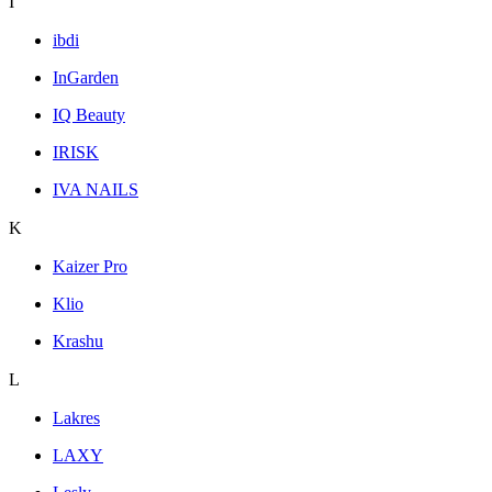
I
ibdi
InGarden
IQ Beauty
IRISK
IVA NAILS
K
Kaizer Pro
Klio
Krashu
L
Lakres
LAXY