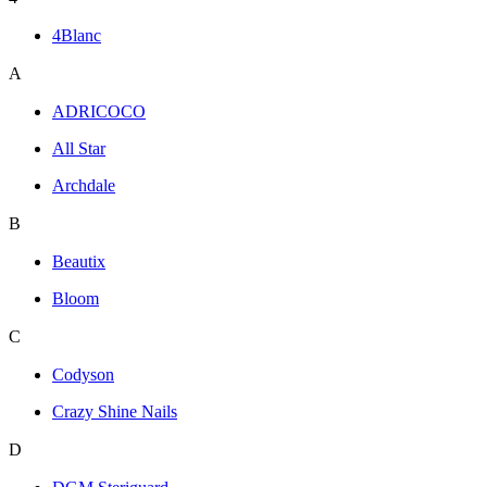
4Blanc
A
ADRICOCO
All Star
Archdale
B
Beautix
Bloom
C
Codyson
Crazy Shine Nails
D