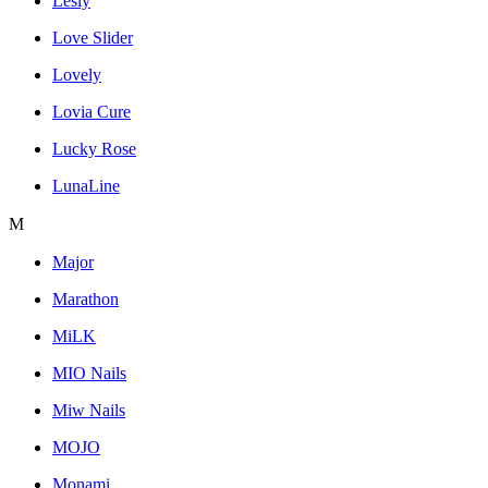
Lesly
Love Slider
Lovely
Lovia Cure
Lucky Rose
LunaLine
M
Major
Marathon
MiLK
MIO Nails
Miw Nails
MOJO
Monami