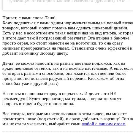
Публикация от Интернет-магазин NailBox.ru (@nailbox)
19 Май 2020 в 9:31 PDT
Привет, с вами снова Таня!
Хочу поделиться с вами одним нпримечательным на первый взгля
товаром, который может помочь вам сделать шикарный дизайн.
Есть у нас в ассортименте такая невзрачная на вид втирка, котора
в итоге дает такой потрясающий результат. Эта втирка в баночке
просто серая, но стоит нанести ее на ноготочки, то она сразу
начинает преображаться на глазах. Становится очень эффектной и
добавит изюминку любому цвету.
Да-да, ее можно наносить на разные цветные подложки, как на
яркие неоновые оттенки, так и на нежные пастельные. А еще, если
ее втирать разными способами, она ложится плотнее или более
прозрачно, но оставляя радужный перелив. Расскажем об этих
способах уже в другой раз :)
На типсы я наносила втирку в перчатках. И делать это НЕ
рекомендую! Будет перерасход материала, а перчатки могут
содрать втирку и будет проплешина.
Все товары, которые мы использовали в этом видео, вы можете
посмотреть ниже (под статьей), и сразу добавить в корзину! Топ 
мы не стали указывать, выбирайте сами
любой с липким слоем
.