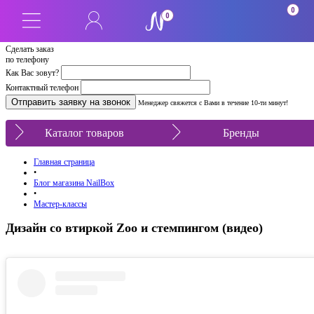
0
0
Сделать заказ
по телефону
Как Вас зовут?
Контактный телефон
Менеджер свяжется с Вами в течение 10-ти минут!
Каталог товаров
Бренды
Главная страница
•
Блог магазина NailBox
•
Мастер-классы
Дизайн со втиркой Zoo и стемпингом (видео)