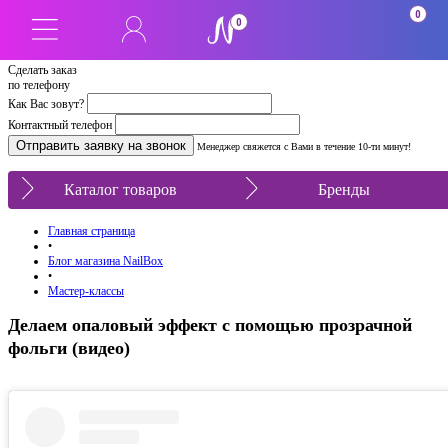
0
0
Сделать заказ
по телефону
Как Вас зовут?
Контактный телефон
Менеджер свяжется с Вами в течение 10-ти минут!
Каталог товаров
Бренды
Главная страница
•
Блог магазина NailBox
•
Мастер-классы
Делаем опаловый эффект с помощью прозрачной
фольги (видео)