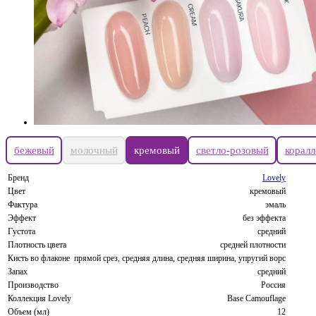
бежевый
молочный
кремовый
светло-розовый
корал
Бренд
Lovely
Цвет
кремовый
Фактура
эмаль
Эффект
без эффекта
Густота
средний
Плотность цвета
средней плотности
Кисть во флаконе
прямой срез, средняя длина, средняя ширина, упругий ворс
Запах
средний
Производство
Россия
Коллекция Lovely
Base Camouflage
Объем (мл)
12