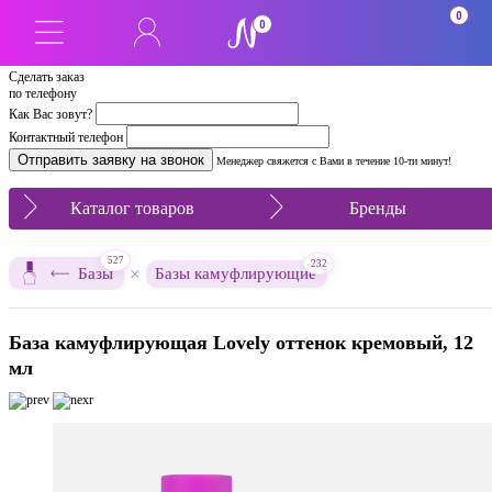
0
0
Сделать заказ
по телефону
Как Вас зовут?
Контактный телефон
Менеджер свяжется с Вами в течение 10-ти минут!
Каталог товаров
Бренды
527
232
×
Базы
Базы камуфлирующие
База камуфлирующая Lovely оттенок кремовый, 12
мл