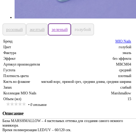
розовый
желтый
зеленый
голубой
Бренд
MIO Nails
Цвет
голубой
Фактура
эмаль
Эффект
без эффекта
Артикул производителя
MBCM04
Густота
средний
Плотность цвета
плотный
Кисть во флаконе
мягкий ворс, прямой срез, средняя длина, средняя ширина
Запах
слабый
Коллекция MIO Nails
Marshmallow
Объем (мл)
15
•
0 отзывов
Описание
Базы MARSHMALLOW – 4 пастельных оттенка для создания самого нежного
маникюра.
Время полимеризации LED/UV – 60/120 сек.