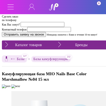
0
0
Сделать заказ
по телефону
Как Вас зовут?
Контактный телефон
Менеджер свяжется с Вами в течение 10-ти минут!
Каталог товаров
Бренды
527
232
×
Базы
Базы камуфлирующие
Камуфлирующая база MIO Nails Base Color
Marshmallow №04 15 мл