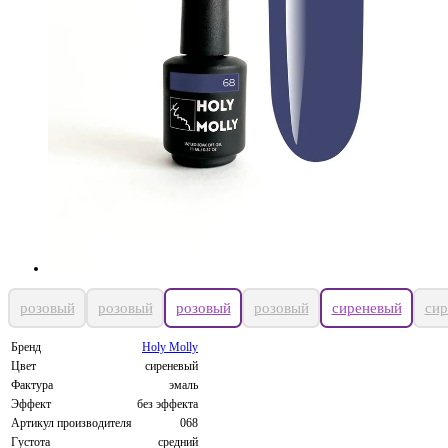
розовый
розовый
розовый
розовый
сиреневый
сир
Бренд
Holy Molly
Цвет
сиреневый
Фактура
эмаль
Эффект
без эффекта
Артикул производителя
068
Густота
средний