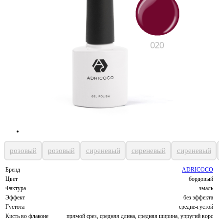
розовый
розовый
сиреневый
сиреневый
сиреневый
Бренд
ADRICOCO
Цвет
бордовый
Фактура
эмаль
Эффект
без эффекта
Густота
средне-густой
Кисть во флаконе
прямой срез, средняя длина, средняя ширина, упругий ворс