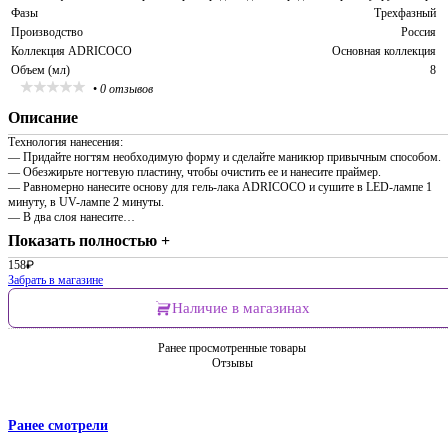
Фазы
Трехфазный
Производство
Россия
Коллекция ADRICOCO
Основная коллекция
Объем (мл)
8
•
0 отзывов
Описание
Технология нанесения:
— Придайте ногтям необходимую форму и сделайте маникюр привычным способом.
— Обезжирьте ногтевую пластину, чтобы очистить ее и нанесите праймер.
— Равномерно нанесите основу для гель-лака ADRICOCO и сушите в LED-лампе 1
минуту, в UV-лампе 2 минуты.
— В два слоя нанесите…
Показать полностью +
158
₽
Забрать в магазине
Наличие в магазинах
Ранее просмотренные товары
Отзывы
Ранее смотрели