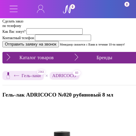
0
0
Сделать заказ
по телефону
Как Вас зовут?
Контактный телефон
Менеджер свяжется с Вами в течение 10-ти минут!
Каталог товаров
Бренды
2361
83
×
Гель-лаки
ADRICOCO
Гель-лак ADRICOCO №020 рубиновый 8 мл