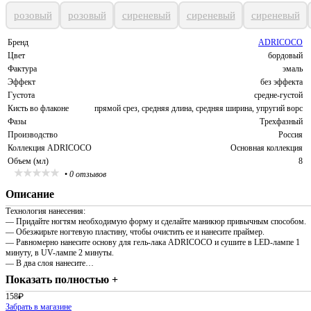
розовый
розовый
сиреневый
сиреневый
сиреневый
Бренд
ADRICOCO
Цвет
бордовый
Фактура
эмаль
Эффект
без эффекта
Густота
средне-густой
Кисть во флаконе
прямой срез, средняя длина, средняя ширина, упругий ворс
Фазы
Трехфазный
Производство
Россия
Коллекция ADRICOCO
Основная коллекция
Объем (мл)
8
•
0 отзывов
Описание
Технология нанесения:
— Придайте ногтям необходимую форму и сделайте маникюр привычным способом.
— Обезжирьте ногтевую пластину, чтобы очистить ее и нанесите праймер.
— Равномерно нанесите основу для гель-лака ADRICOCO и сушите в LED-лампе 1
минуту, в UV-лампе 2 минуты.
— В два слоя нанесите…
Показать полностью +
158
₽
Забрать в магазине