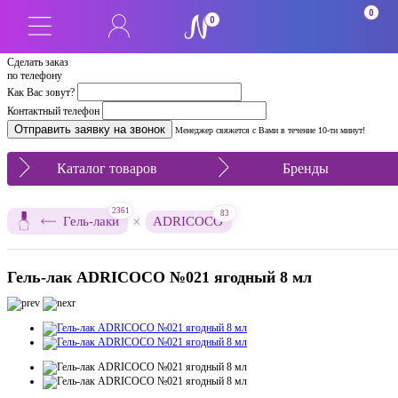
0
0
Сделать заказ
по телефону
Как Вас зовут?
Контактный телефон
Менеджер свяжется с Вами в течение 10-ти минут!
Каталог товаров
Бренды
2361
83
×
Гель-лаки
ADRICOCO
Гель-лак ADRICOCO №021 ягодный 8 мл