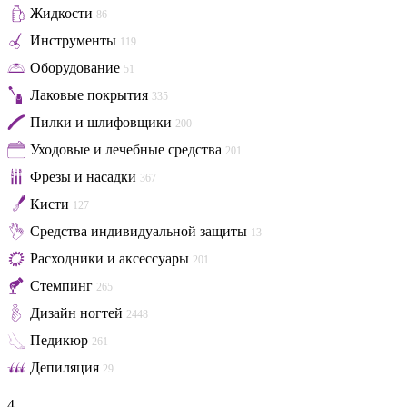
Жидкости
86
Инструменты
119
Оборудование
51
Лаковые покрытия
335
Пилки и шлифовщики
200
Уходовые и лечебные средства
201
Фрезы и насадки
367
Кисти
127
Средства индивидуальной защиты
13
Расходники и аксессуары
201
Стемпинг
265
Дизайн ногтей
2448
Педикюр
261
Депиляция
29
4