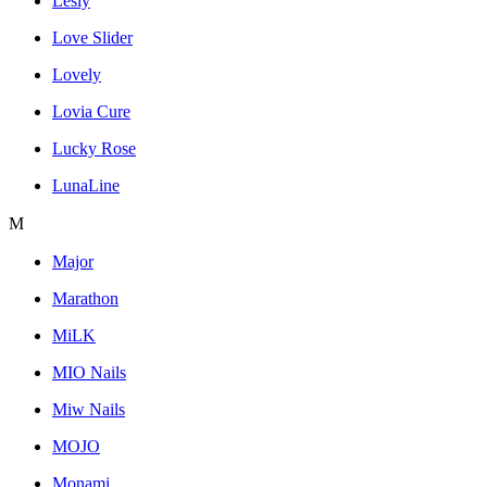
Lesly
Love Slider
Lovely
Lovia Cure
Lucky Rose
LunaLine
M
Major
Marathon
MiLK
MIO Nails
Miw Nails
MOJO
Monami