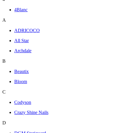
4Blanc
A
ADRICOCO
All Star
Archdale
B
Beautix
Bloom
C
Codyson
Crazy Shine Nails
D