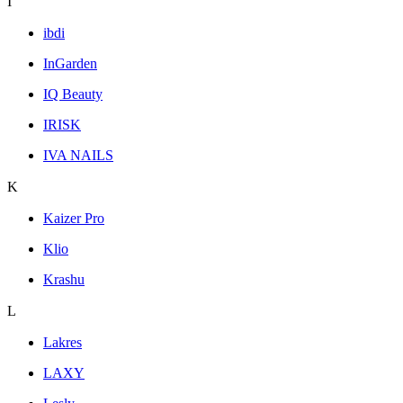
I
ibdi
InGarden
IQ Beauty
IRISK
IVA NAILS
K
Kaizer Pro
Klio
Krashu
L
Lakres
LAXY