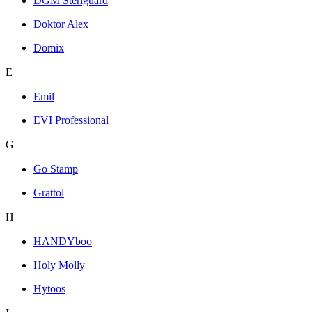
DGM Steriguard
Doktor Alex
Domix
E
Emil
EVI Professional
G
Go Stamp
Grattol
H
HANDYboo
Holy Molly
Hytoos