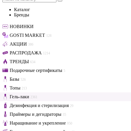
Каталог
Бренды
НОВИНКИ
GOSTI MARKET
128
АКЦИИ
386
РАСПРОДАЖА
1214
ТРЕНДЫ
634
Подарочные сертификаты
5
Базы
526
Топы
213
Гель-лаки
2361
Дезинфекция и стерилизация
29
Праймеры и дегидраторы
35
Наращивание и укрепление
950