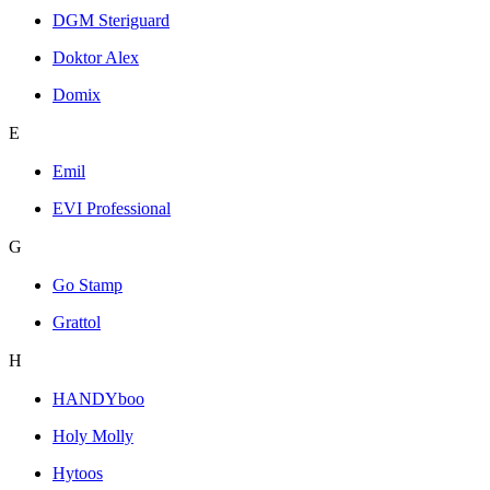
DGM Steriguard
Doktor Alex
Domix
E
Emil
EVI Professional
G
Go Stamp
Grattol
H
HANDYboo
Holy Molly
Hytoos