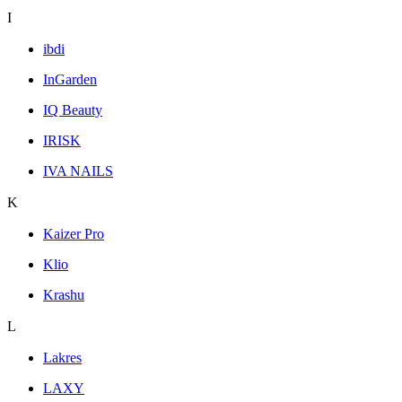
I
ibdi
InGarden
IQ Beauty
IRISK
IVA NAILS
K
Kaizer Pro
Klio
Krashu
L
Lakres
LAXY