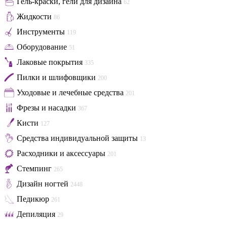
Гель-краски, гели для дизайна
62
Жидкости
86
Инструменты
119
Оборудование
51
Лаковые покрытия
335
Пилки и шлифовщики
200
Уходовые и лечебные средства
201
Фрезы и насадки
367
Кисти
127
Средства индивидуальной защиты
13
Расходники и аксессуары
201
Стемпинг
265
Дизайн ногтей
2448
Педикюр
261
Депиляция
29