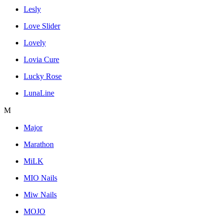
Lesly
Love Slider
Lovely
Lovia Cure
Lucky Rose
LunaLine
M
Major
Marathon
MiLK
MIO Nails
Miw Nails
MOJO