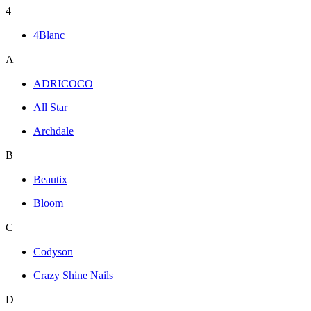
4
4Blanc
A
ADRICOCO
All Star
Archdale
B
Beautix
Bloom
C
Codyson
Crazy Shine Nails
D