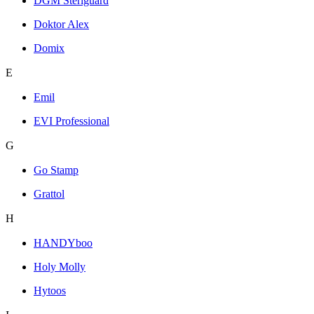
DGM Steriguard
Doktor Alex
Domix
E
Emil
EVI Professional
G
Go Stamp
Grattol
H
HANDYboo
Holy Molly
Hytoos