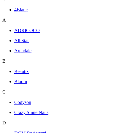
4Blanc
A
ADRICOCO
All Star
Archdale
B
Beautix
Bloom
C
Codyson
Crazy Shine Nails
D