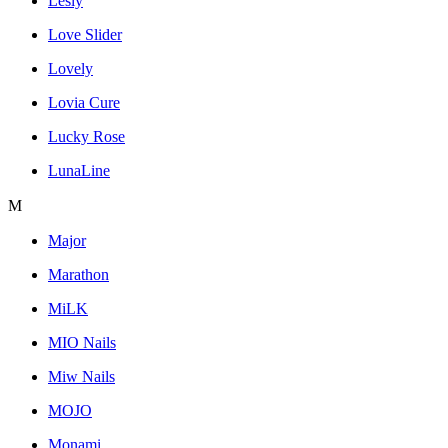
Lesly
Love Slider
Lovely
Lovia Cure
Lucky Rose
LunaLine
M
Major
Marathon
MiLK
MIO Nails
Miw Nails
MOJO
Monami