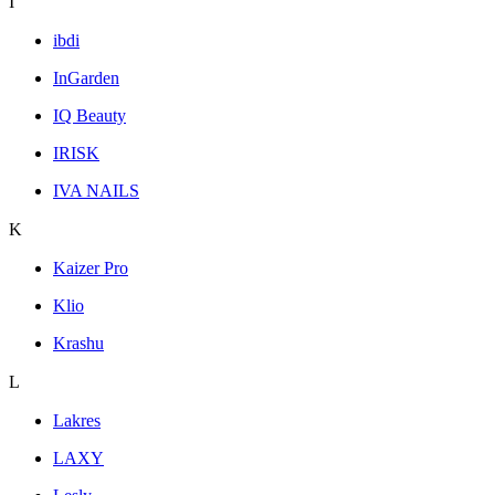
I
ibdi
InGarden
IQ Beauty
IRISK
IVA NAILS
K
Kaizer Pro
Klio
Krashu
L
Lakres
LAXY