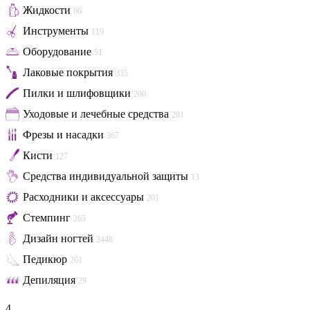
Жидкости
86
Инструменты
119
Оборудование
51
Лаковые покрытия
335
Пилки и шлифовщики
200
Уходовые и лечебные средства
201
Фрезы и насадки
367
Кисти
127
Средства индивидуальной защиты
13
Расходники и аксессуары
201
Стемпинг
265
Дизайн ногтей
2448
Педикюр
261
Депиляция
29
4