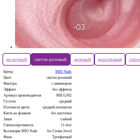
молочный
светло-розовый
лиловый
коралловый
сире
Бренд
MIO Nails
Цвет
светло-розовый
Фактура
с шиммером
Эффект
без эффекта
Артикул производителя
MICGJ02
Густота
средний
Плотность цвета
средней плотности
Кисть во флаконе
без кисточки
Запах
слабый
Гипоаллергенность
11-free
Коллекция MIO Nails
Ice Cream Jewel
Фазы
Трехфазный