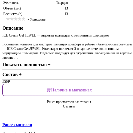
Жесткость
Твердая
Объем (мл)
13
Вес нетто (г)
13
•
0 отзывов
Описание
ICE Cream Gel JEWEL — нюдовая коллекция с деликатным шиммером
Роскошная новинка для мастеров, ценящих комфорт в работе и безупречный результат
— ICE Cream Gel JEWEL. Коллекция включает 5 нюдовых оттенков с тонким
мерцающим шиммером. Идеально подойдут для укрепления, наращивания на верхние 
нижние …
Показать полностью +
Состав +
550
₽
Наличие в магазинах
Ранее просмотренные товары
Отзывы
Ранее смотрели