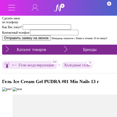
0
0
Сделать заказ
по телефону
Как Вас зовут?
Контактный телефон
Менеджер свяжется с Вами в течение 10-ти минут!
Каталог товаров
Бренды
630
76
×
Гели моделирующие
Холодные гели
Гель Ice Cream Gel PUDRA #01 Mio Nails 13 г