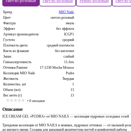
светло-розовый
светло-розовый
темно-розовый
светло-
Бренд
MIO Nails
Цвет
светло-розовый
Фактура
эмаль
Эффект
без эффекта
Артикул производителя
ICGP1
Густота
средний
Плотность цвета
средней плотности
Кисть во флаконе
без кисточки
Запах
слабый
Гипоаллергенность
11-free
Оттенки Pantone
17-1230 Mocha Mousse
Коллекция MIO Nails
Pudra
Жесткость
Твердая
Количество, шт
1
Объем (мл)
13
Вес нетто (г)
13
•
0 отзывов
Описание
ICE CREAM GEL «PUDRA» от MIO NAILS — коллекция пудровых холодных гелей
Трендовая коллекция от MIO NAILS в нежных, пудровых оттенках — от пыльной роз
до мягкого пиона. Создана для идеальной архитектуры ногтей и комфортной работы