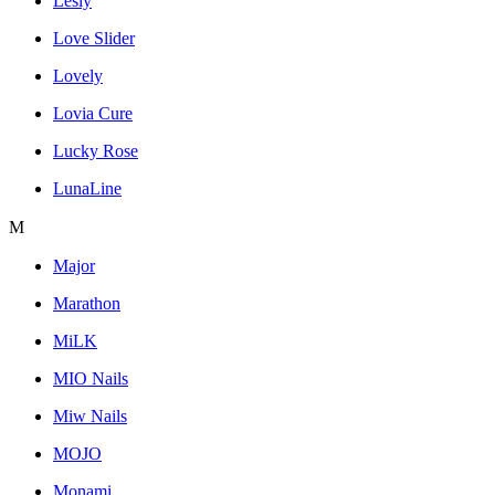
Lesly
Love Slider
Lovely
Lovia Cure
Lucky Rose
LunaLine
M
Major
Marathon
MiLK
MIO Nails
Miw Nails
MOJO
Monami