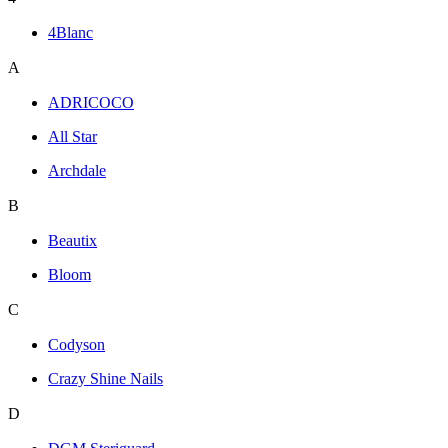
4Blanc
A
ADRICOCO
All Star
Archdale
B
Beautix
Bloom
C
Codyson
Crazy Shine Nails
D