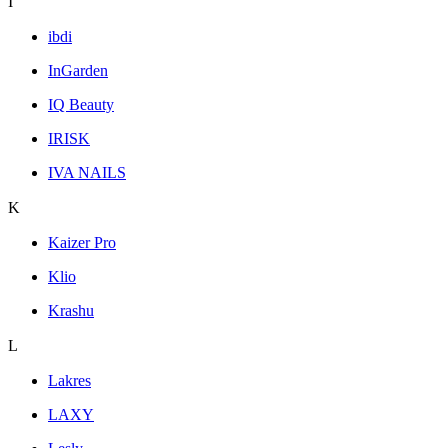
I
ibdi
InGarden
IQ Beauty
IRISK
IVA NAILS
K
Kaizer Pro
Klio
Krashu
L
Lakres
LAXY