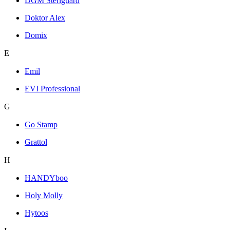
DGM Steriguard
Doktor Alex
Domix
E
Emil
EVI Professional
G
Go Stamp
Grattol
H
HANDYboo
Holy Molly
Hytoos