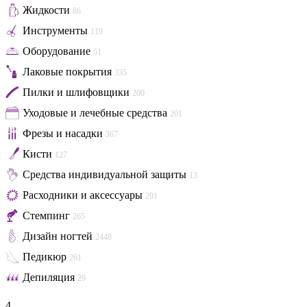
Жидкости
86
Инструменты
119
Оборудование
51
Лаковые покрытия
335
Пилки и шлифовщики
200
Уходовые и лечебные средства
201
Фрезы и насадки
367
Кисти
127
Средства индивидуальной защиты
13
Расходники и аксессуары
201
Стемпинг
265
Дизайн ногтей
2448
Педикюр
261
Депиляция
29
4