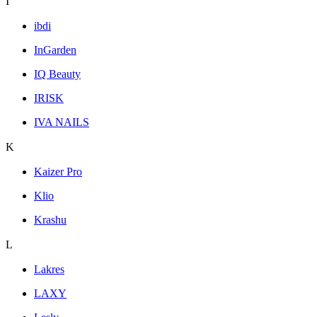
I
ibdi
InGarden
IQ Beauty
IRISK
IVA NAILS
K
Kaizer Pro
Klio
Krashu
L
Lakres
LAXY