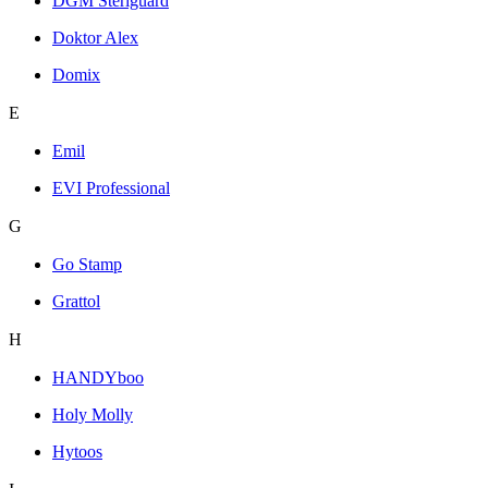
DGM Steriguard
Doktor Alex
Domix
E
Emil
EVI Professional
G
Go Stamp
Grattol
H
HANDYboo
Holy Molly
Hytoos