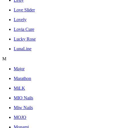
Lesly
Love Slider
Lovely
Lovia Cure
Lucky Rose
LunaLine
M
Major
Marathon
MiLK
MIO Nails
Miw Nails
MOJO
Monami