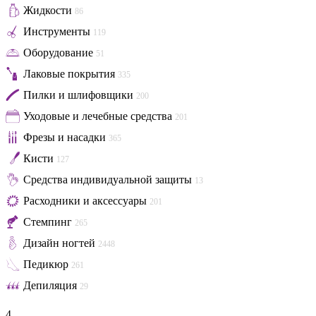
Жидкости
86
Инструменты
119
Оборудование
51
Лаковые покрытия
335
Пилки и шлифовщики
200
Уходовые и лечебные средства
201
Фрезы и насадки
365
Кисти
127
Средства индивидуальной защиты
13
Расходники и аксессуары
201
Стемпинг
265
Дизайн ногтей
2448
Педикюр
261
Депиляция
29
4