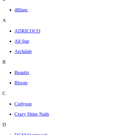
4Blanc
A
ADRICOCO
All Star
Archdale
B
Beautix
Bloom
C
Codyson
Crazy Shine Nails
D