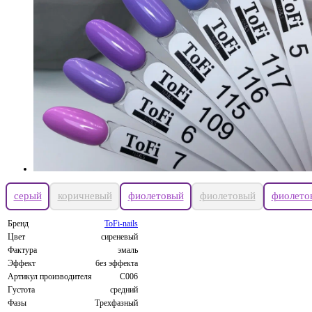
серый
коричневый
фиолетовый
фиолетовый
фиолето
Бренд
ToFi-nails
Цвет
сиреневый
Фактура
эмаль
Эффект
без эффекта
Артикул производителя
C006
Густота
средний
Фазы
Трехфазный