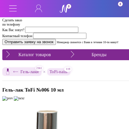
0
0
Сделать заказ
по телефону
Как Вас зовут?
Контактный телефон
Менеджер свяжется с Вами в течение 10-ти минут!
Каталог товаров
Бренды
2361
119
×
Гель-лаки
ToFi-nails
Гель-лак ToFi №006 10 мл