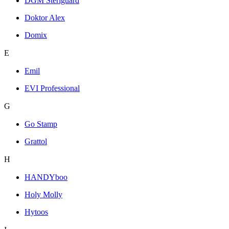
DGM Steriguard
Doktor Alex
Domix
E
Emil
EVI Professional
G
Go Stamp
Grattol
H
HANDYboo
Holy Molly
Hytoos