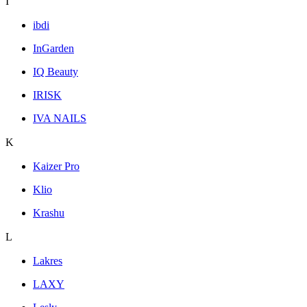
I
ibdi
InGarden
IQ Beauty
IRISK
IVA NAILS
K
Kaizer Pro
Klio
Krashu
L
Lakres
LAXY