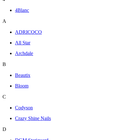
4Blanc
A
ADRICOCO
All Star
Archdale
B
Beautix
Bloom
C
Codyson
Crazy Shine Nails
D