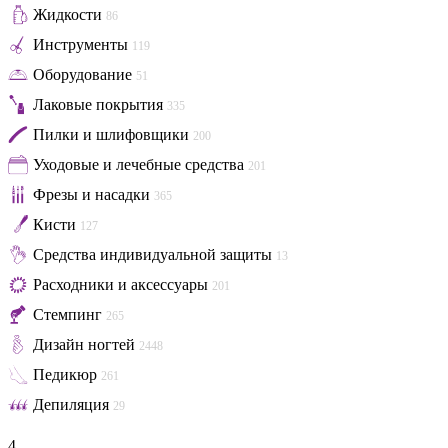
Жидкости
86
Инструменты
119
Оборудование
51
Лаковые покрытия
335
Пилки и шлифовщики
200
Уходовые и лечебные средства
201
Фрезы и насадки
365
Кисти
127
Средства индивидуальной защиты
13
Расходники и аксессуары
201
Стемпинг
265
Дизайн ногтей
2448
Педикюр
261
Депиляция
29
4