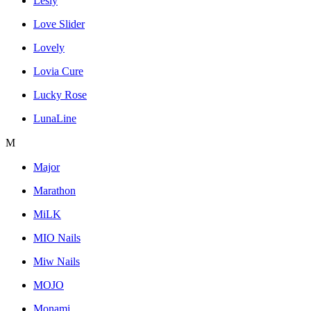
Lesly
Love Slider
Lovely
Lovia Cure
Lucky Rose
LunaLine
M
Major
Marathon
MiLK
MIO Nails
Miw Nails
MOJO
Monami