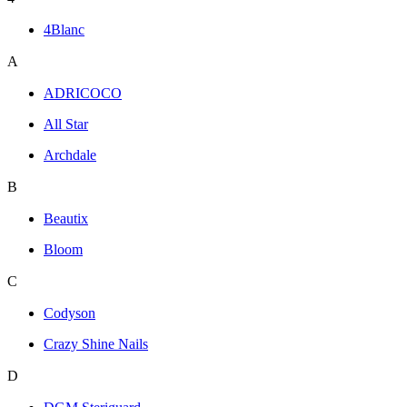
4Blanc
A
ADRICOCO
All Star
Archdale
B
Beautix
Bloom
C
Codyson
Crazy Shine Nails
D