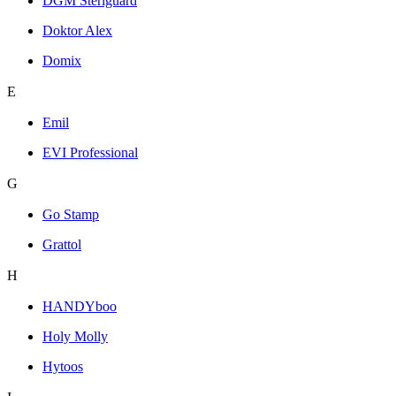
DGM Steriguard
Doktor Alex
Domix
E
Emil
EVI Professional
G
Go Stamp
Grattol
H
HANDYboo
Holy Molly
Hytoos