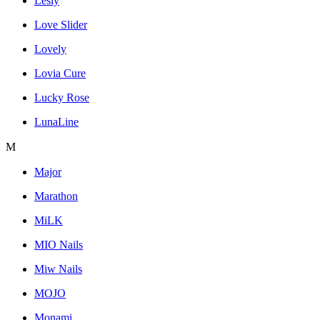
Lesly
Love Slider
Lovely
Lovia Cure
Lucky Rose
LunaLine
M
Major
Marathon
MiLK
MIO Nails
Miw Nails
MOJO
Monami