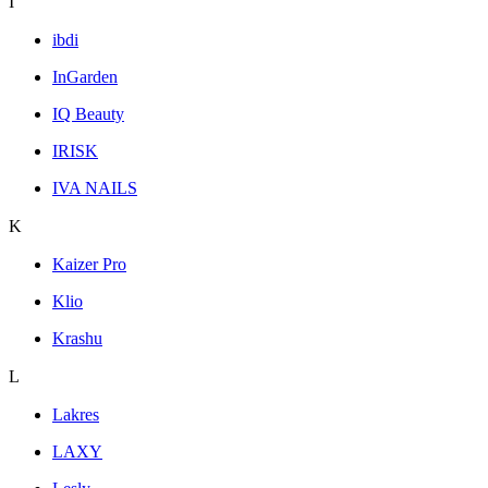
I
ibdi
InGarden
IQ Beauty
IRISK
IVA NAILS
K
Kaizer Pro
Klio
Krashu
L
Lakres
LAXY