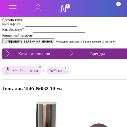
0
0
Сделать заказ
по телефону
Как Вас зовут?
Контактный телефон
Менеджер свяжется с Вами в течение 10-ти минут!
Каталог товаров
Бренды
2361
119
×
Гель-лаки
ToFi-nails
Гель-лак ToFi №032 10 мл